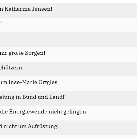
n Katharina Jensen!
!
 mir große Sorgen!
schützern
 um Inse-Marie Ortgies
etung in Bund und Land!“
ie Energiewende nicht gelingen
d nicht um Aufrüstung!