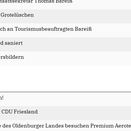
taatssekretär Thomas Bareiß
 Grotelüschen
ich an Tourismusbeauftragten Bareiß
rd saniert
ersbildern
m!
r CDU Friesland
 des Oldenburger Landes besuchen Premium Aerot