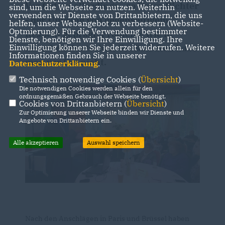
Vor Ort sei allerdings - so Percy Richter
sind, um die Webseite zu nutzen. Weiterhin
verwenden wir Dienste von Drittanbietern, die uns
- der Umgang von gegenseitigem
helfen, unser Webangebot zu verbessern (Website-
Optmierung). Für die Verwendung bestimmter
Respekt geprägt. Probleme wie in
Dienste, benötigen wir Ihre Einwilligung. Ihre
manchen deutschen Großstädten habe
Einwilligung können Sie jederzeit widerrufen. Weitere
Informationen finden Sie in unserer
man vor Ort nicht.
Datenschutzerklärung
.
Technisch notwendige Cookies (
Übersicht
)
Die notwendigen Cookies werden allein für den
ordnungsgemäßen Gebrauch der Webseite benötigt.
Cookies von Drittanbietern (
Übersicht
)
Zur Optimierung unserer Webseite binden wir Dienste und
Angebote von Drittanbietern ein.
Alle akzeptieren
Auswahl speichern
Nach den Anschlägen in Paris und Brüssel haben