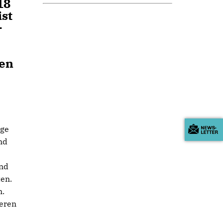
18
ist
-
en
ige
nd
und
en.
n.
eren