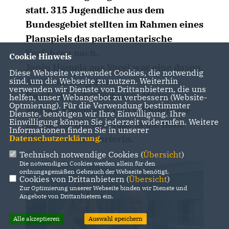
statt. 315 Jugendliche aus dem
Bundesgebiet stellten im Rahmen eines
Planspiels das parlamentarische
Verfahren nach.
Cookie Hinweis
Janin Hamels aus Varel war eine davon.
Diese Webseite verwendet Cookies, die notwendig
sind, um die Webseite zu nutzen. Weiterhin
Auf Einladung des
verwenden wir Dienste von Drittanbietern, die uns
Bundestagsabgeordneten Hans-
helfen, unser Webangebot zu verbessern (Website-
Optmierung). Für die Verwendung bestimmter
Werner Kammer (CDU) schlüpfte die
Dienste, benötigen wir Ihre Einwilligung. Ihre
Einwilligung können Sie jederzeit widerrufen. Weitere
20-jährige für vier Tage in die Rolle
Informationen finden Sie in unserer
Datenschutzerklärung
.
einer Parlamentarierin.
Technisch notwendige Cookies (
Übersicht
)
Die notwendigen Cookies werden allein für den
ordnungsgemäßen Gebrauch der Webseite benötigt.
Cookies von Drittanbietern (
Übersicht
)
Zur Optimierung unserer Webseite binden wir Dienste und
Angebote von Drittanbietern ein.
Alle akzeptieren
Auswahl speichern