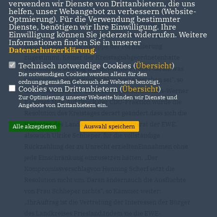
verwenden wir Dienste von Drittanbietern, die uns
helfen, unser Webangebot zu verbessern (Website-
Optmierung). Für die Verwendung bestimmter
Wie dem Protokoll der Kreistagssitzungvom 22.
Dienste, benötigen wir Ihre Einwilligung. Ihre
Einwilligung können Sie jederzeit widerrufen. Weitere
September zu entnehmen ist, hat Frau Schlieper im
Informationen finden Sie in unserer
Namen derSPD/FDP-Gruppe der Formulierung
Datenschutzerklärung
.
zugestimmt. Keiner der Kreistagsabgeordnetenhatte
Technisch notwendige Cookies (
Übersicht
)
während der Sitzung irgendwelche Zweifel daran, was
Die notwendigen Cookies werden allein für den
unter‚vollständiger Rückzahlung‘ zu verstehen sei“, so
ordnungsgemäßen Gebrauch der Webseite benötigt.
Cookies von Drittanbietern (
Übersicht
)
der Vorsitzende der CDUKreistagsfraktionHans-Werner
Zur Optimierung unserer Webseite binden wir Dienste und
Kammer MdB.Auf Druck der CDU-Fraktion wurde die
Angebote von Drittanbietern ein.
Resolution des Kreistages derart geändert,dass sich die
Vertreter des Landkreises im Aufsichtsrat der EWE,
Alle akzeptieren
Auswahl speichern
alsoauch Ulrike Schlieper, für die vollständige
Rückzahlung der zu Unrecht erzieltenEinnahmen ohne
jede Einschränkung einzusetzen hätten. „Der
Kompromissverschlagvon Henning Scherf setzt die
Resolution nicht um. Daran ändernauch die Ausflüchte
von Frau Schlieper nichts“, so Kammer weiter:
IhrAuftrag ist die Vertretung der Interessen der Bürger
des Landkreises Friesland.Indem sie die EWE-