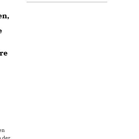
en,
e
hre
en
n der