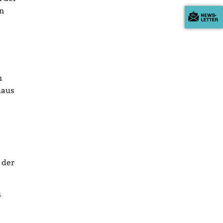
en
n
haus
 der
4