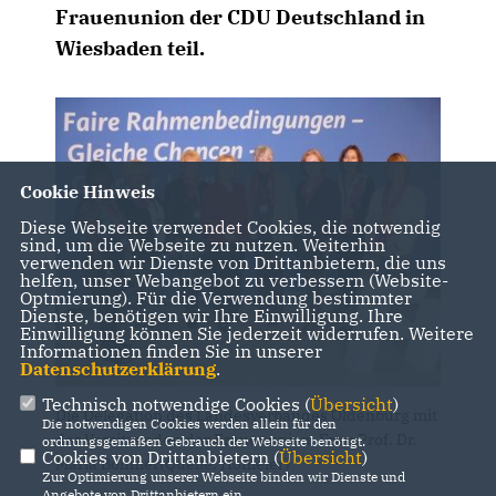
Frauenunion der CDU Deutschland in
Wiesbaden teil.
Cookie Hinweis
Diese Webseite verwendet Cookies, die notwendig
sind, um die Webseite zu nutzen. Weiterhin
verwenden wir Dienste von Drittanbietern, die uns
helfen, unser Webangebot zu verbessern (Website-
Optmierung). Für die Verwendung bestimmter
Dienste, benötigen wir Ihre Einwilligung. Ihre
Einwilligung können Sie jederzeit widerrufen. Weitere
Informationen finden Sie in unserer
Datenschutzerklärung
.
Technisch notwendige Cookies (
Übersicht
)
Die Delegation des Landesverbandes Oldenburg mit
Die notwendigen Cookies werden allein für den
der Vorsitzenden der Frauenunion, Frau Prof. Dr.
ordnungsgemäßen Gebrauch der Webseite benötigt.
Cookies von Drittanbietern (
Übersicht
)
Maria Böhmer(Quelle: Homeier)
Zur Optimierung unserer Webseite binden wir Dienste und
Angebote von Drittanbietern ein.