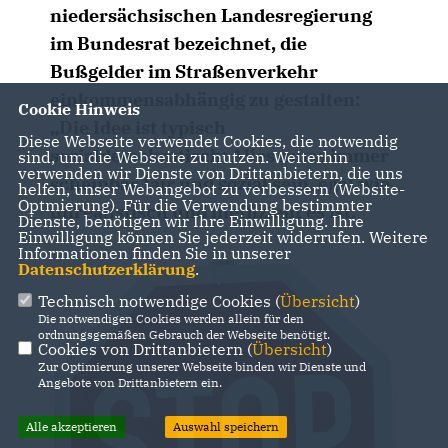
niedersächsischen Landesregierung
im Bundesrat bezeichnet, die
Bußgelder im Straßenverkehr
einkommensabhängig zu gestalten:
Cookie Hinweis
Die Idee ist typisch
Diese Webseite verwendet Cookies, die notwendig
sozialdemokratisch: Alles muss immer
sind, um die Webseite zu nutzen. Weiterhin
verwenden wir Dienste von Drittanbietern, die uns
scheinbar fair und sozial sein, egal wie
helfen, unser Webangebot zu verbessern (Website-
Optmierung). Für die Verwendung bestimmter
unrealistisch und ineffizient es ist.“
Dienste, benötigen wir Ihre Einwilligung. Ihre
Einwilligung können Sie jederzeit widerrufen. Weitere
Informationen finden Sie in unserer
Datenschutzerklärung
.
Technisch notwendige Cookies (
Übersicht
)
Die notwendigen Cookies werden allein für den
ordnungsgemäßen Gebrauch der Webseite benötigt.
Cookies von Drittanbietern (
Übersicht
)
Zur Optimierung unserer Webseite binden wir Dienste und
Angebote von Drittanbietern ein.
Alle akzeptieren
Auswahl speichern