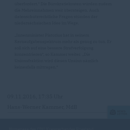
überfordert.“ Die Bürokratiekosten würden zudem
die Mehreinnahmen weit übersteigen. Auch
datenschutzrechtliche Fragen stünden der
niedersächsischen Idee im Wege.
Innenminister Pistorius hat in seinem
Kernaufgabenspektrum mehr als genug zu tun. Er
soll sich auf eine bessere Strafverfolgung
konzentrieren“, so Kammer weiter. „Die
Unionsfraktion wird diesen Unsinn nämlich
keinesfalls mittragen.“
09.11.2016, 17:35 Uhr
Hans-Werner Kammer, MdB
Homepage des CDU Kreisverbandes Friesland