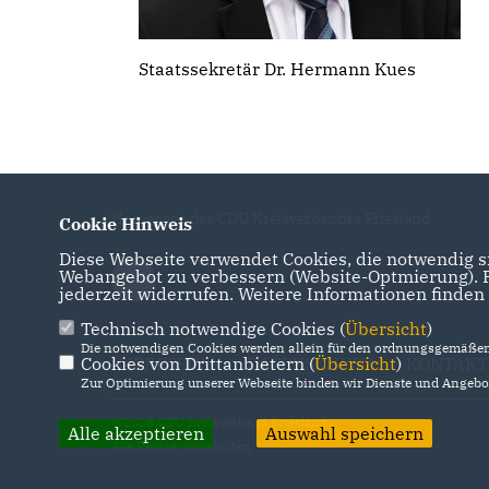
Staatssekretär Dr. Hermann Kues
Homepage des CDU Kreisverbandes Friesland
Cookie Hinweis
Diese Webseite verwendet Cookies, die notwendig si
Webangebot zu verbessern (Website-Optmierung). Fü
jederzeit widerrufen. Weitere Informationen finden
Technisch notwendige Cookies (
Übersicht
)
Die notwendigen Cookies werden allein für den ordnungsgemäßen 
Cookies von Drittanbietern (
IMPRESSUM
DATENSCHUTZ
Übersicht
)
KONTAKT
Zur Optimierung unserer Webseite binden wir Dienste und Angebot
@2026 CDU Kreisverband Friesland
Alle akzeptieren
Auswahl speichern
Alle Rechte vorbehalten.