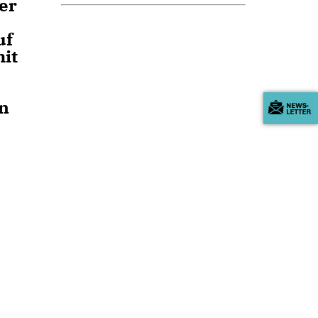
er
uf
mit
en