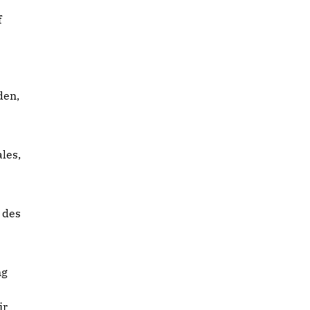
f
den,
les,
 des
ng
ir