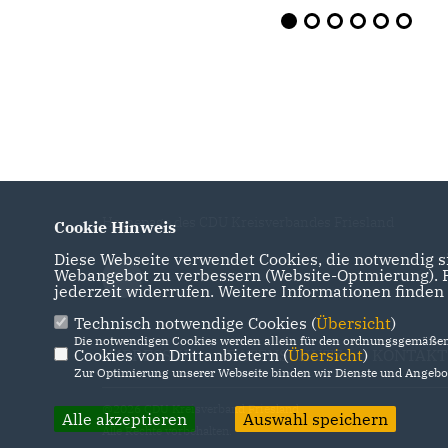
Homepage des CDU Kreisverbandes Friesland
Cookie Hinweis
Diese Webseite verwendet Cookies, die notwendig si
Webangebot zu verbessern (Website-Optmierung). Fü
jederzeit widerrufen. Weitere Informationen finden
Technisch notwendige Cookies (
Übersicht
)
Die notwendigen Cookies werden allein für den ordnungsgemäßen 
Cookies von Drittanbietern (
IMPRESSUM
DATENSCHUTZ
Übersicht
)
KONTAKT
Zur Optimierung unserer Webseite binden wir Dienste und Angebot
@2026 CDU Kreisverband Friesland
Alle akzeptieren
Auswahl speichern
Alle Rechte vorbehalten.