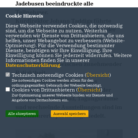
Jadebusen beeindruckte alle
Teilnehmer.
Cookie Hinweis
Kurdirektor Johann Taddigs führte
Diese Webseite verwendet Cookies, die notwendig
zusammen mit dem Vorsitzenden der
sind, um die Webseite zu nutzen. Weiterhin
verwenden wir Dienste von Drittanbietern, die uns
CDU Varel, Hergen Eilers, durchs
helfen, unser Webangebot zu verbessern (Website-
Optmierung). Für die Verwendung bestimmter
Gebäude.
Dienste, benötigen wir Ihre Einwilligung. Ihre
Seinerzeit sehr umstritten, erfreut sich
Einwilligung können Sie jederzeit widerrufen. Weitere
Informationen finden Sie in unserer
das Gebäude inzwischen zunehmender
Datenschutzerklärung
.
Beliebtheit.
Technisch notwendige Cookies (
Übersicht
)
Die Touristeninformation, das
Die notwendigen Cookies werden allein für den
ordnungsgemäßen Gebrauch der Webseite benötigt.
Restaurant Hewen, eine Sauna, der
Cookies von Drittanbietern (
Übersicht
)
Zur Optimierung unserer Webseite binden wir Dienste und
Zugang zum Quellbad, Tagungsräume
Angebote von Drittanbietern ein.
und wechselnde Ausstellungen sind im
Alle akzeptieren
Auswahl speichern
Weltnaturerbeportal angesiedelt.