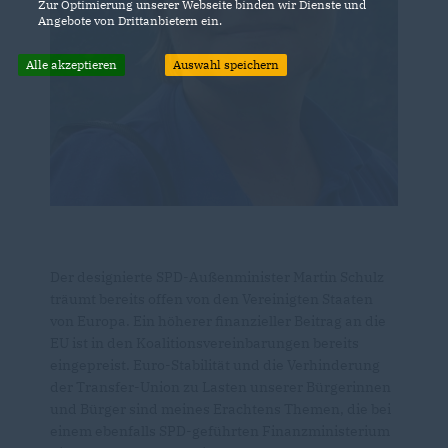
Zur Optimierung unserer Webseite binden wir Dienste und
Angebote von Drittanbietern ein.
Alle akzeptieren
Auswahl speichern
Der designierte SPD-Außenminister Martin Schulz
träumt bereits offen von den Vereinigten Staaten
von Europa. Ein höherer finanzieller Beitrag an die
EU ist in den Koalitionsvereinbarungen bereits
eingepreist. Euro-Stabilität und die Verhinderung
der Transfer-Union zu Lasten unserer Bürgerinnen
und Bürger sind meines Erachtens Themen, die bei
einem ebenfalls SPD-geführten Finanzministerium