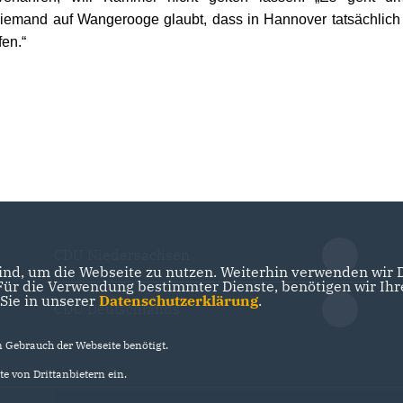
iemand auf Wangerooge glaubt, dass in Hannover tatsächlich 
en.“
CDU Niedersachsen
nd, um die Webseite zu nutzen. Weiterhin verwenden wir Di
r die Verwendung bestimmter Dienste, benötigen wir Ihre 
 Sie in unserer
Datenschutzerklärung
.
CDU Deutschlands
Gebrauch der Webseite benötigt.
e von Drittanbietern ein.