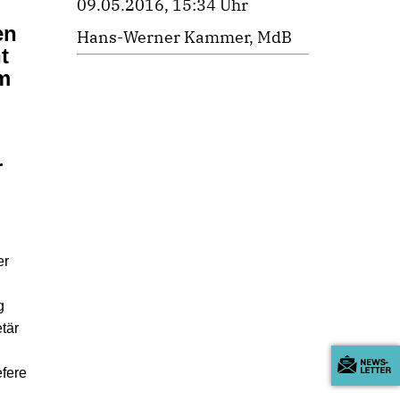
09.05.2016, 15:34 Uhr
en
Hans-Werner Kammer, MdB
t
em
r
er
g
tär
efere