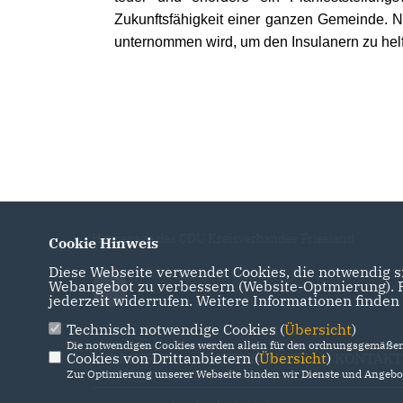
Zukunftsfähigkeit einer ganzen Gemeinde. N
unternommen wird, um den Insulanern zu helf
Homepage des CDU Kreisverbandes Friesland
Cookie Hinweis
Diese Webseite verwendet Cookies, die notwendig si
Webangebot zu verbessern (Website-Optmierung). Fü
jederzeit widerrufen. Weitere Informationen finden
Technisch notwendige Cookies (
Übersicht
)
Die notwendigen Cookies werden allein für den ordnungsgemäßen 
Cookies von Drittanbietern (
IMPRESSUM
DATENSCHUTZ
Übersicht
)
KONTAKT
Zur Optimierung unserer Webseite binden wir Dienste und Angebot