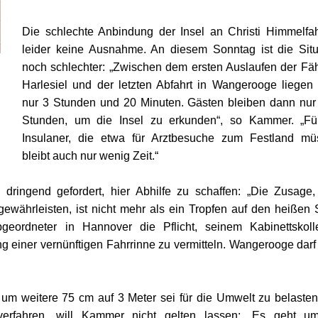
Die schlechte Anbindung der Insel an Christi Himmelfahr
leider keine Ausnahme. An diesem Sonntag ist die Situ
noch schlechter: „Zwischen dem ersten Auslaufen der Fäh
Harlesiel und der letzten Abfahrt in Wangerooge liegen
nur 3 Stunden und 20 Minuten. Gästen bleiben dann nur
Stunden, um die Insel zu erkunden“, so Kammer. „Fü
Insulaner, die etwa für Arztbesuche zum Festland mü
bleibt auch nur wenig Zeit.“
dringend gefordert, hier Abhilfe zu schaffen: „Die Zusage,
ewährleisten, ist nicht mehr als ein Tropfen auf den heißen S
bgeordneter in Hannover die Pflicht, seinem Kabinettskoll
 einer vernünftigen Fahrrinne zu vermitteln. Wangerooge darf 
um weitere 75 cm auf 3 Meter sei für die Umwelt zu belasten
gsverfahren, will Kammer nicht gelten lassen: „Es geht u