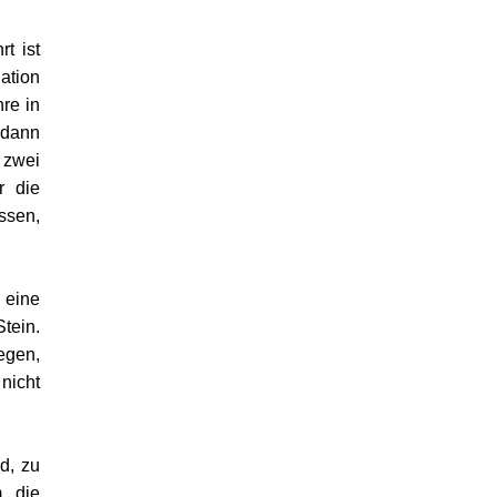
t ist
ation
re in
 dann
 zwei
r die
ssen,
 eine
tein.
egen,
nicht
d, zu
m die