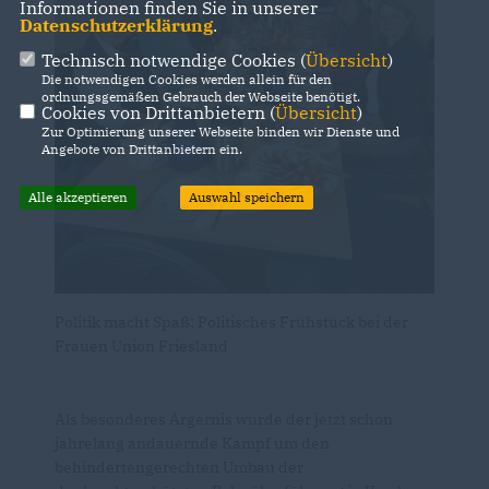
Informationen finden Sie in unserer
Datenschutzerklärung
.
Technisch notwendige Cookies (
Übersicht
)
Die notwendigen Cookies werden allein für den
ordnungsgemäßen Gebrauch der Webseite benötigt.
Cookies von Drittanbietern (
Übersicht
)
Zur Optimierung unserer Webseite binden wir Dienste und
Angebote von Drittanbietern ein.
Alle akzeptieren
Auswahl speichern
Politik macht Spaß: Politisches Frühstück bei der
Frauen Union Friesland
Als besonderes Ärgernis wurde der jetzt schon
jahrelang andauernde Kampf um den
behindertengerechten Umbau der