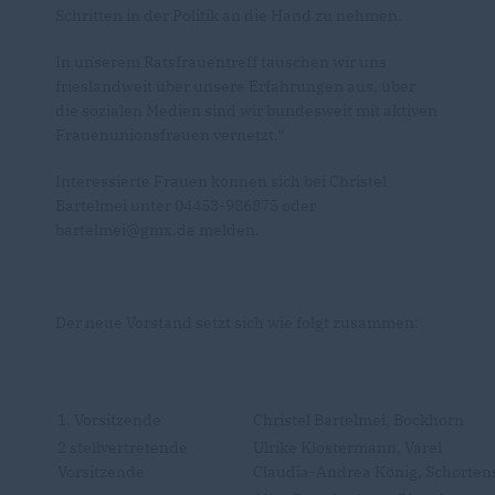
Schritten in der Politik an die Hand zu nehmen.
In unserem Ratsfrauentreff tauschen wir uns
frieslandweit über unsere Erfahrungen aus, über
die sozialen Medien sind wir bundesweit mit aktiven
Frauenunionsfrauen vernetzt.“
Interessierte Frauen können sich bei Christel
Bartelmei unter 04453-986875 oder
bartelmei@gmx.de melden.
Der neue Vorstand setzt sich wie folgt zusammen:
1. Vorsitzende
Christel Bartelmei, Bockhorn
2 stellvertretende
Ulrike Klostermann, Varel
Vorsitzende
Claudia-Andrea König, Schorten