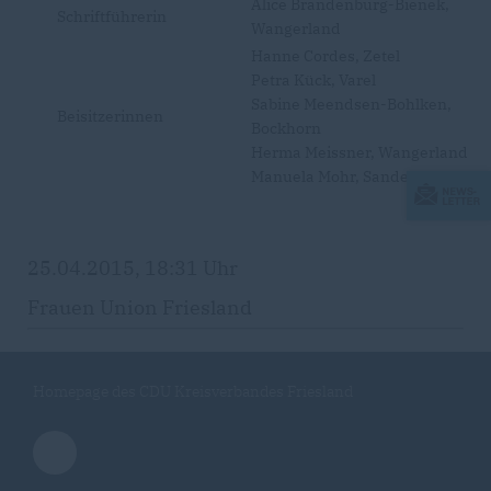
Alice Brandenburg-Bienek,
Schriftführerin
Wangerland
Hanne Cordes, Zetel
Petra Kück, Varel
Sabine Meendsen-Bohlken,
Beisitzerinnen
Bockhorn
Herma Meissner, Wangerland
Manuela Mohr, Sande
25.04.2015, 18:31 Uhr
Frauen Union Friesland
Homepage des CDU Kreisverbandes Friesland