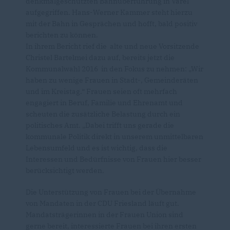
denkmalgeschützten Bahnüberführung in Varel
aufgegriffen. Hans-Werner Kammer steht hierzu
mit der Bahn in Gesprächen und hofft, bald positiv
berichten zu können.
In ihrem Bericht rief die alte und neue Vorsitzende
Christel Bartelmei dazu auf, bereits jetzt die
Kommunalwahl 2016 in den Fokus zu nehmen: „Wir
haben zu wenige Frauen in Stadt-, Gemeinderäten
und im Kreistag.“ Frauen seien oft mehrfach
engagiert in Beruf, Familie und Ehrenamt und
scheuten die zusätzliche Belastung durch ein
politisches Amt. „Dabei trifft uns gerade die
kommunale Politik direkt in unserem unmittelbaren
Lebensumfeld und es ist wichtig, dass die
Interessen und Bedürfnisse von Frauen hier besser
berücksichtigt werden.
Die Unterstützung von Frauen bei der Übernahme
von Mandaten in der CDU Friesland läuft gut.
Mandatsträgerinnen in der Frauen Union sind
gerne bereit, interessierte Frauen bei ihren ersten