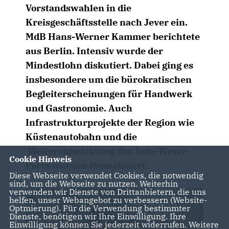
Vorstandswahlen in die
Kreisgeschäftsstelle nach Jever ein.
MdB Hans-Werner Kammer berichtete
aus Berlin. Intensiv wurde der
Mindestlohn diskutiert. Dabei ging es
insbesondere um die bürokratischen
Begleiterscheinungen für Handwerk
und Gastronomie. Auch
Infrastrukturprojekte der Region wie
Küstenautobahn und die
Weiterentwicklung des Jade-Weser-
Cookie Hinweis
Ports wurden thematisiert.
Diese Webseite verwendet Cookies, die notwendig
sind, um die Webseite zu nutzen. Weiterhin
verwenden wir Dienste von Drittanbietern, die uns
helfen, unser Webangebot zu verbessern (Website-
Optmierung). Für die Verwendung bestimmter
Dienste, benötigen wir Ihre Einwilligung. Ihre
Einwilligung können Sie jederzeit widerrufen. Weitere