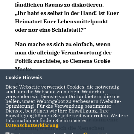
ländlichen Raums zu diskutieren.
Ihr habt es selbst in der Hand! Ist Euer
Heimatort Euer Lebensmittelpunkt
oder nur eine Schlafstatt?“
Man mache es sich zu einfach, wenn
man die alleinige Verantwortung der
Politik zuschiebe, so Clemens Große
Macke.
Cookie Hinweis
Örtliche Strukturen könnten nur
Diese Webseite verwendet Cookies, die notwendig
sind, um die Webseite zu nutzen. Weiterhin
bestehen, wenn die Bürger sie nutzten
verwenden wir Dienste von Drittanbietern, die uns
helfen, unser Webangebot zu verbessern (Website-
und unterstützten. Örtliche Geschäfte
Optmierung). Für die Verwendung bestimmter
könnten nur überleben und Vereine
Dienste, benötigen wir Ihre Einwilligung. Ihre
Einwilligung können Sie jederzeit widerrufen. Weitere
und Institutionen hätten nur dann eine
Informationen finden Sie in unserer
Datenschutzerklärung
.
Zukunft, wenn sich die Menschen