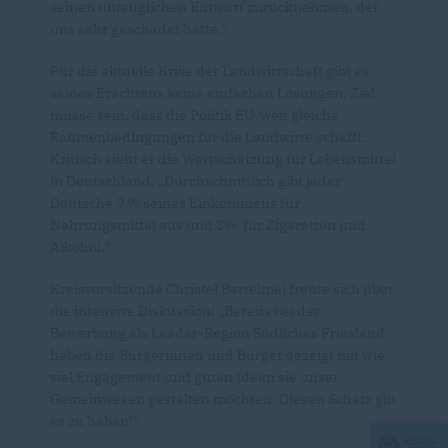
seinen untauglichen Entwurf zurücknehmen, der
uns sehr geschadet hätte.“
Für die aktuelle Krise der Landwirtschaft gibt es
seines Erachtens keine einfachen Lösungen. Ziel
müsse sein, dass die Politik EU-weit gleiche
Rahmenbedingungen für die Landwirte schafft.
Kritisch sieht er die Wertschätzung für Lebensmittel
in Deutschland. „Durchschnittlich gibt jeder
Deutsche 9 % seines Einkommens für
Nahrungsmittel aus und 3% für Zigaretten und
Alkohol.“
Kreisvorsitzende Christel Bartelmei freute sich über
die intensive Diskussion: „Bereits bei der
Bewerbung als Leader-Region Südliches Friesland
haben die Bürgerinnen und Bürger gezeigt mit wie
viel Engagement und guten Ideen sie unser
Gemeinwesen gestalten möchten. Diesen Schatz gilt
es zu heben!“