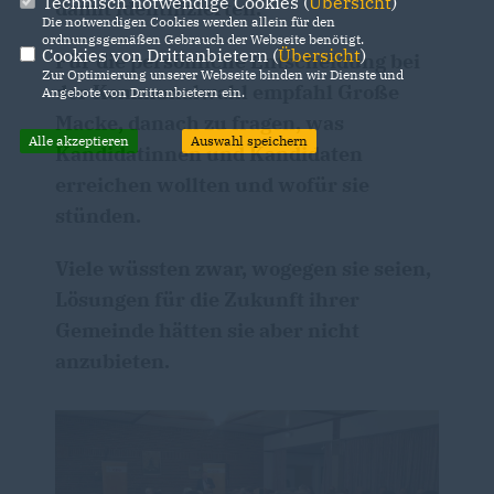
Technisch notwendige Cookies (
Übersicht
)
damit identifizierten.
Die notwendigen Cookies werden allein für den
ordnungsgemäßen Gebrauch der Webseite benötigt.
Cookies von Drittanbietern (
Übersicht
)
Für die persönliche Entscheidung bei
Zur Optimierung unserer Webseite binden wir Dienste und
der Kommunalwahl empfahl Große
Angebote von Drittanbietern ein.
Macke, danach zu fragen, was
Alle akzeptieren
Auswahl speichern
Kandidatinnen und Kandidaten
erreichen wollten und wofür sie
stünden.
Viele wüssten zwar, wogegen sie seien,
Lösungen für die Zukunft ihrer
Gemeinde hätten sie aber nicht
anzubieten.