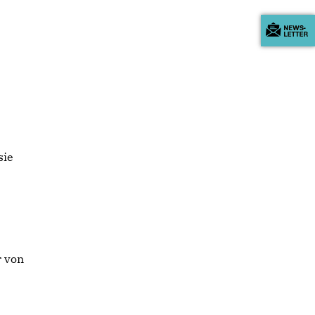
sie
r von