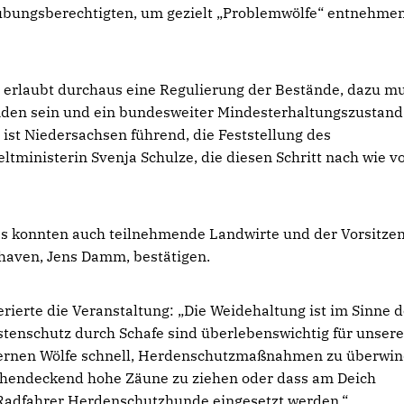
ungsberechtigten, um gezielt „Problemwölfe“ entnehmen
e erlaubt durchaus eine Regulierung der Bestände, dazu m
nden sein und ein bundesweiter Mindesterhaltungszustand
ist Niedersachsen führend, die Feststellung des
ministerin Svenja Schulze, die diesen Schritt nach wie v
 das konnten auch teilnehmende Landwirte und der Vorsitze
shaven, Jens Damm, bestätigen.
rierte die Veranstaltung: „Die Weidehaltung ist im Sinne 
tenschutz durch Schafe sind überlebenswichtig für unsere
 lernen Wölfe schnell, Herdenschutzmaßnahmen zu überwin
flächendeckend hohe Zäune zu ziehen oder dass am Deich
 Radfahrer Herdenschutzhunde eingesetzt werden.“