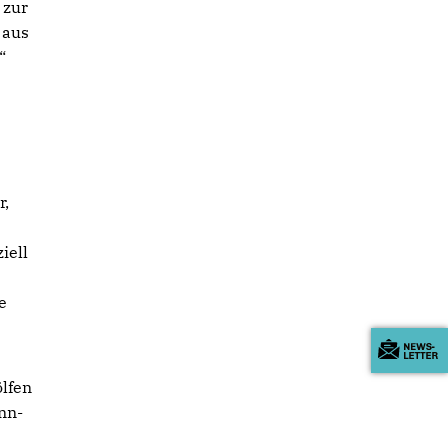
 zur
 aus
“
r,
iell
e
lfen
nn-