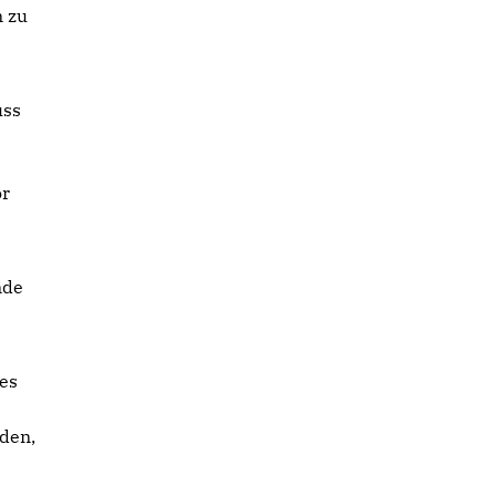
 zu
uss
or
nde
des
den,