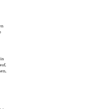
en
e
ein
auf,
hen,