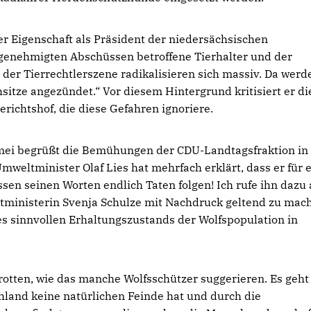
Eigenschaft als Präsident der niedersächsischen
 genehmigten Abschüssen betroffene Tierhalter und der
 der Tierrechtlerszene radikalisieren sich massiv. Da werd
itze angezündet.“ Vor diesem Hintergrund kritisiert er di
richtshof, die diese Gefahren ignoriere.
lmei begrüßt die Bemühungen der CDU-Landtagsfraktion in
weltminister Olaf Lies hat mehrfach erklärt, dass er für 
en seinen Worten endlich Taten folgen! Ich rufe ihn dazu 
tministerin Svenja Schulze mit Nachdruck geltend zu mac
nes sinnvollen Erhaltungszustands der Wolfspopulation in
rotten, wie das manche Wolfsschützer suggerieren. Es geht
chland keine natürlichen Feinde hat und durch die