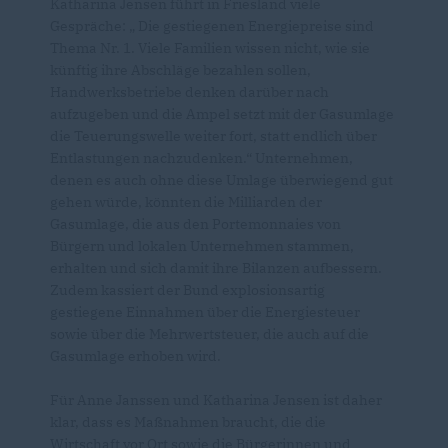
Katharina Jensen führt in Friesland viele
Gespräche: „ Die gestiegenen Energiepreise sind
Thema Nr. 1. Viele Familien wissen nicht, wie sie
künftig ihre Abschläge bezahlen sollen,
Handwerksbetriebe denken darüber nach
aufzugeben und die Ampel setzt mit der Gasumlage
die Teuerungswelle weiter fort, statt endlich über
Entlastungen nachzudenken.“ Unternehmen,
denen es auch ohne diese Umlage überwiegend gut
gehen würde, könnten die Milliarden der
Gasumlage, die aus den Portemonnaies von
Bürgern und lokalen Unternehmen stammen,
erhalten und sich damit ihre Bilanzen aufbessern.
Zudem kassiert der Bund explosionsartig
gestiegene Einnahmen über die Energiesteuer
sowie über die Mehrwertsteuer, die auch auf die
Gasumlage erhoben wird.
Für Anne Janssen und Katharina Jensen ist daher
klar, dass es Maßnahmen braucht, die die
Wirtschaft vor Ort sowie die Bürgerinnen und