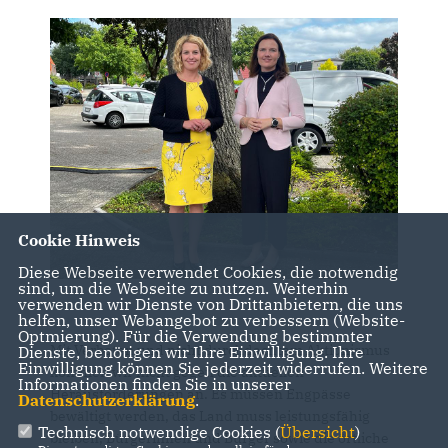
Cookie Hinweis
Diese Webseite verwendet Cookies, die notwendig
sind, um die Webseite zu nutzen. Weiterhin
verwenden wir Dienste von Drittanbietern, die uns
helfen, unser Webangebot zu verbessern (Website-
Optmierung). Für die Verwendung bestimmter
Mit Verboten und nicht durchdachtem Aktionismus
Dienste, benötigen wir Ihre Einwilligung. Ihre
Einwilligung können Sie jederzeit widerrufen. Weitere
kommen wir nicht gegen die aktuellen
Informationen finden Sie in unserer
Herausforderungen an. Es müssen Engpässe
Datenschutzerklärung
.
bewältigt werden, das Land muss leistungsfähig
Technisch notwendige Cookies (
Übersicht
)
bleiben, Bürgerinnen und Bürger sowie die örtliche