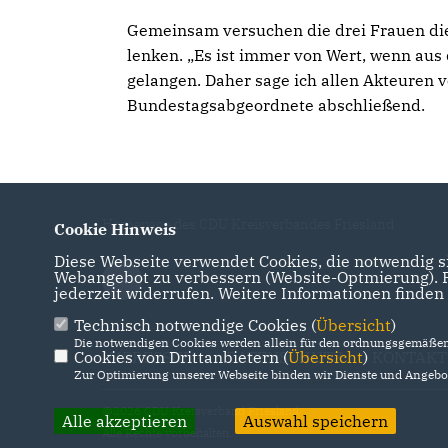
Gemeinsam versuchen die drei Frauen di
lenken. „Es ist immer von Wert, wenn aus 
gelangen. Daher sage ich allen Akteuren v
Bundestagsabgeordnete abschließend.
Homepage des CDU Kreisverbandes Friesland
Cookie Hinweis
Diese Webseite verwendet Cookies, die notwendig si
Webangebot zu verbessern (Website-Optmierung). Fü
jederzeit widerrufen. Weitere Informationen finden
Technisch notwendige Cookies (
Übersicht
)
Die notwendigen Cookies werden allein für den ordnungsgemäßen 
Cookies von Drittanbietern (
IMPRESSUM
DATENSCHUTZ
Übersicht
)
KONTAKT
Zur Optimierung unserer Webseite binden wir Dienste und Angebot
@2026 CDU Kreisverband Friesland
Alle akzeptieren
Auswahl speichern
Alle Rechte vorbehalten.