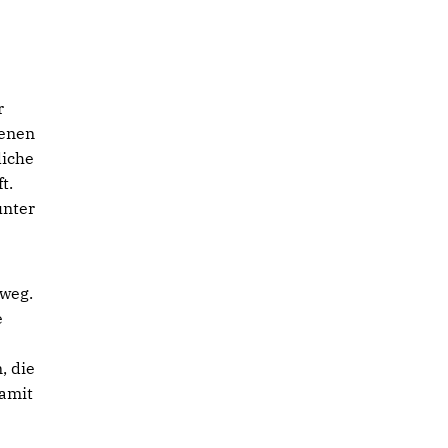
r
benen
iche
t.
unter
weg.
e
, die
damit