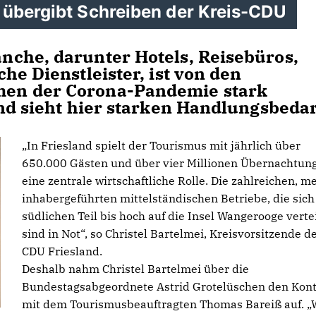
 übergibt Schreiben der Kreis-CDU
che, darunter Hotels, Reisebüros,
he Dienstleister, ist von den
en der Corona-Pandemie stark
nd sieht hier starken Handlungsbedar
In Friesland spielt der Tourismus mit jährlich über
650.000 Gästen und über vier Millionen Übernachtun
eine zentrale wirtschaftliche Rolle. Die zahlreichen, me
inhabergeführten mittelständischen Betriebe, die sic
südlichen Teil bis hoch auf die Insel Wangerooge verte
sind in Not“, so Christel Bartelmei, Kreisvorsitzende d
CDU Friesland.
Deshalb nahm Christel Bartelmei über die
Bundestagsabgeordnete Astrid Grotelüschen den Kont
mit dem Tourismusbeauftragten Thomas Bareiß auf. „