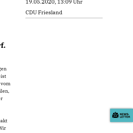
19.05.2020, 13:09 Uhr
CDU Friesland
f.
gen
ist
h vom
ilen,
er
akt
Wir