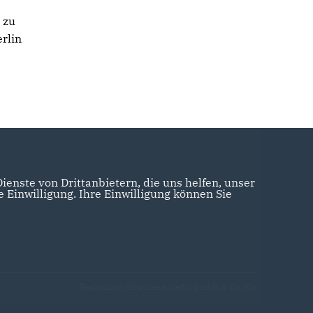
 zu
rlin
enste von Drittanbietern, die uns helfen, unser
Einwilligung. Ihre Einwilligung können Sie
Realisation: Sharkness Media GmbH & Co. KG