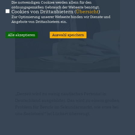
Die notwendigen Cookies werden allein für den
ordnungsgemäßen Gebrauch der Webseite benötigt.
Cookies von Drittanbietern (
Übersicht
)
Zur Optimierung unserer Webseite binden wir Dienste und
Angebote von Drittanbietern ein.
Alle akzeptieren
Auswahl speichern
Derzeit wird zu wenig nautisches Personal in
Deutschland ausgebildet. Das wird zu einem großen
Problem für Berufe im Sekundärmarkt, wie etwa bei
uns Seelotsen!“ ist Lückert überzeugt.