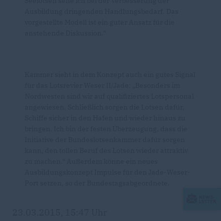
Seelotsen sehe ich bei der Verbesserung der
Ausbildung dringenden Handlungsbedarf. Das
vorgestellte Modell ist ein guter Ansatz für die
anstehende Diskussion.“
Kammer sieht in dem Konzept auch ein gutes Signal
für das Lotsrevier Weser II/Jade: „Besonders im
Nordwesten sind wir auf qualifiziertes Lotspersonal
angewiesen. Schließlich sorgen die Lotsen dafür,
Schiffe sicher in den Hafen und wieder hinaus zu
bringen. Ich bin der festen Überzeugung, dass die
Initiative der Bundeslotsenkammer dafür sorgen
kann, den tollen Beruf des Lotsen wieder attraktiv
zu machen.“ Außerdem könne ein neues
Ausbildungskonzept Impulse für den Jade-Weser-
Port setzen, so der Bundestagsabgeordnete.
23.03.2015, 15:47 Uhr