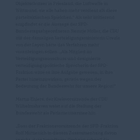
Objektschützer in Friesland, die Luftwaffe in
Wittmund, sie alle haben mehr verdient als diese
parteitaktischen Spielchen.“ Als sehr irritierend
empfindet er die Aussage der SPD-
Bundestagsabgeordneten Siemtje Möller, die CDU
mit der damaligen Verteidigungsministerin Ursula
von der Leyen hätte das Verfahren mehr
voranbringen sollen. „Als Mitglied im
Verteidigungsausschuss und designierte
verteidigungspolitische Sprecherin der SPD-
Fraktion wäre es ihre Aufgabe gewesen, in ihre
Partei hineinzuwirken, gerade wegen der
Bedeutung der Bundeswehr für unsere Region!“
Martin Ehlers, der Kreisvorsitzende der CDU
Wilhelmshaven weist auf die Stellung der
Bundeswehr als Parlamentsarmee hin.
Dass der Fraktionsvorsitzende der SPD-Fraktion
Rolf Mützenich in diesem Zusammenhang davon
spricht, dass bewaffnete Drohnen schnell die