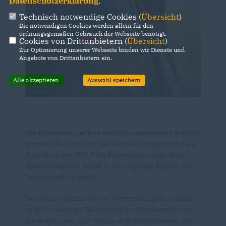
Datenschutzerklärung
.
Technisch notwendige Cookies (
Übersicht
)
Die notwendigen Cookies werden allein für den
ordnungsgemäßen Gebrauch der Webseite benötigt.
Cookies von Drittanbietern (
Übersicht
)
Zur Optimierung unserer Webseite binden wir Dienste und
Angebote von Drittanbietern ein.
Alle akzeptieren
Auswahl speichern
Die Diskussion sei nun wirklich ausreichend geführt
worden, der Rücktritt des verteidigungspolitischen
Sprechers der SPD, Fritz Felgentreu, zeige, dass
dieses Vorgehen selbst in den eigenen Reihen auf
Unverständnis stoße.
Der Kreisvorsitzende von Wittmund, Björn Fischer
zeigt die wichtige Bedeutung der Bundeswehr für
die Region auf. „Die Marine in Wilhelmshaven, die