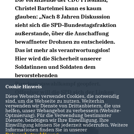
Christel Bartelmei kann es kaum
glauben: „Nach 8 Jahren Diskussion
sieht sich die SPD-Bundestagsfraktion
außerstande, über die Anschaffung
bewaffneter Drohnen zu entscheiden.
Das ist mehr als verantwortungslos!
Hier wird die Sicherheit unserer
Soldatinnen und Soldaten dem
bevorstehenden
Bundestagswahlkampf geopfert.
Cookie Hinweis
Offenbar will die SPD sich der Linken
Diese Webseite verwendet Cookies, die notwendig
als verlässlicher Koalitionspartner
sind, um die Webseite zu nutzen. Weiterhin
verwenden wir Dienste von Drittanbietern, die uns
andienen.“
helfen, unser Webangebot zu verbessern (Website-
Optmierung). Für die Verwendung bestimmter
Dienste, benötigen wir Ihre Einwilligung. Ihre
Einwilligung können Sie jederzeit widerrufen. Weitere
Informationen finden Sie in unserer