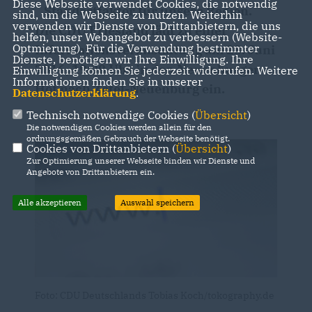
Diese Webseite verwendet Cookies, die notwendig
Standortfaktor für unsere Region.
sind, um die Webseite zu nutzen. Weiterhin
verwenden wir Dienste von Drittanbietern, die uns
Die CDU Friesland lädt zu einer
helfen, unser Webangebot zu verbessern (Website-
Optmierung). Für die Verwendung bestimmter
Informationsveranstaltung am 28. Juni
Dienste, benötigen wir Ihre Einwilligung. Ihre
2016, 19:00 Uhr in den Neuenburger
Einwilligung können Sie jederzeit widerrufen. Weitere
Informationen finden Sie in unserer
Hof nach Zetel-Neuenburg ein.
Datenschutzerklärung
.
Technisch notwendige Cookies (
Übersicht
)
Die notwendigen Cookies werden allein für den
ordnungsgemäßen Gebrauch der Webseite benötigt.
Cookies von Drittanbietern (
Übersicht
)
Zur Optimierung unserer Webseite binden wir Dienste und
Angebote von Drittanbietern ein.
Alle akzeptieren
Auswahl speichern
Foto: CDU Deutschlands Tobias Koch/tokography.de